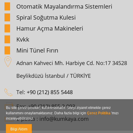
Otomatik Mayalandırma Sistemleri
Spiral Soğutma Kulesi
Hamur Açma Makineleri
Kvkk
Mini Tünel Fırın
Adnan Kahveci Mh. Harbiye Cd. No:17 34528
Beylikdüzü İstanbul / TÜRKİYE
Tel:
+90 (212) 855 5448
Fax:
+90 (212) 855 2 993
Bu site çerez (cookie) kullanmaktadır. Siteyi ziyaret etmekle çerez
kullanımını onaylamaktasınız. Daha fazla bilgi için
Çerez Politika
'mızı
E-posta :
info@kumkaya.com
inceleyebilirsiniz.
Bilgi Aldım