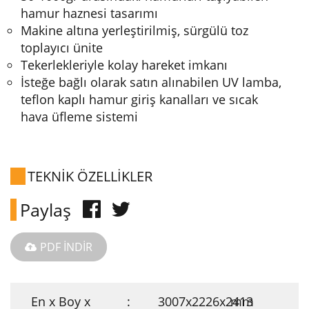
hamur haznesi tasarımı
Makine altına yerleştirilmiş, sürgülü toz
toplayıcı ünite
Tekerlekleriyle kolay hareket imkanı
İsteğe bağlı olarak satın alınabilen UV lamba,
teflon kaplı hamur giriş kanalları ve sıcak
hava üfleme sistemi
TEKNİK ÖZELLİKLER
Paylaş
PDF İNDİR
En x Boy x
:
3007x2226x2413
mm