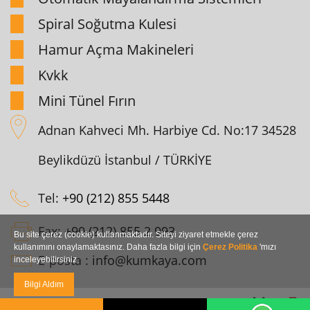
Spiral Soğutma Kulesi
Hamur Açma Makineleri
Kvkk
Mini Tünel Fırın
Adnan Kahveci Mh. Harbiye Cd. No:17 34528
Beylikdüzü İstanbul / TÜRKİYE
Tel:
+90 (212) 855 5448
Fax:
+90 (212) 855 2 993
Bu site çerez (cookie) kullanmaktadır. Siteyi ziyaret etmekle çerez
kullanımını onaylamaktasınız. Daha fazla bilgi için
Çerez Politika
'mızı
E-posta :
info@kumkaya.com
inceleyebilirsiniz.
Bilgi Aldım
Copyright © 2026 Kumkaya