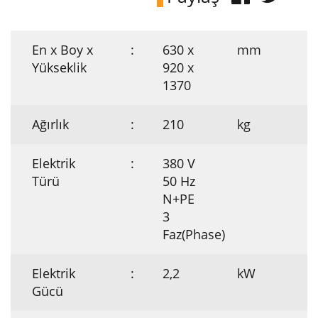
En x Boy x
:
630 x
mm
Yükseklik
920 x
1370
Ağırlık
:
210
kg
Elektrik
:
380 V
Türü
50 Hz
N+PE
3
Faz(Phase)
Elektrik
:
2,2
kW
Gücü