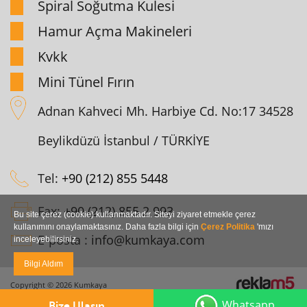
Spiral Soğutma Kulesi
Hamur Açma Makineleri
Kvkk
Mini Tünel Fırın
Adnan Kahveci Mh. Harbiye Cd. No:17 34528
Beylikdüzü İstanbul / TÜRKİYE
Tel:
+90 (212) 855 5448
Fax:
+90 (212) 855 2 993
Bu site çerez (cookie) kullanmaktadır. Siteyi ziyaret etmekle çerez
kullanımını onaylamaktasınız. Daha fazla bilgi için
Çerez Politika
'mızı
E-posta :
info@kumkaya.com
inceleyebilirsiniz.
Bilgi Aldım
Copyright © 2026 Kumkaya
Whatsapp
Bize Ulaşın