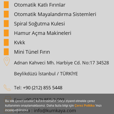
Otomatik Katlı Fırınlar
Otomatik Mayalandırma Sistemleri
Spiral Soğutma Kulesi
Hamur Açma Makineleri
Kvkk
Mini Tünel Fırın
Adnan Kahveci Mh. Harbiye Cd. No:17 34528
Beylikdüzü İstanbul / TÜRKİYE
Tel:
+90 (212) 855 5448
Fax:
+90 (212) 855 2 993
Bu site çerez (cookie) kullanmaktadır. Siteyi ziyaret etmekle çerez
kullanımını onaylamaktasınız. Daha fazla bilgi için
Çerez Politika
'mızı
E-posta :
info@kumkaya.com
inceleyebilirsiniz.