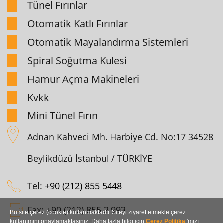
Tünel Fırınlar
Otomatik Katlı Fırınlar
Otomatik Mayalandırma Sistemleri
Spiral Soğutma Kulesi
Hamur Açma Makineleri
Kvkk
Mini Tünel Fırın
Adnan Kahveci Mh. Harbiye Cd. No:17 34528
Beylikdüzü İstanbul / TÜRKİYE
Tel:
+90 (212) 855 5448
Fax:
+90 (212) 855 2 993
Bu site çerez (cookie) kullanmaktadır. Siteyi ziyaret etmekle çerez
kullanımını onaylamaktasınız. Daha fazla bilgi için
Çerez Politika
'mızı