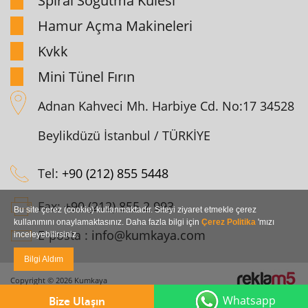
Spiral Soğutma Kulesi
Hamur Açma Makineleri
Kvkk
Mini Tünel Fırın
Adnan Kahveci Mh. Harbiye Cd. No:17 34528
Beylikdüzü İstanbul / TÜRKİYE
Tel:
+90 (212) 855 5448
Fax:
+90 (212) 855 2 993
Bu site çerez (cookie) kullanmaktadır. Siteyi ziyaret etmekle çerez
kullanımını onaylamaktasınız. Daha fazla bilgi için
Çerez Politika
'mızı
E-posta :
info@kumkaya.com
inceleyebilirsiniz.
Bilgi Aldım
Copyright © 2026 Kumkaya
Whatsapp
Bize Ulaşın