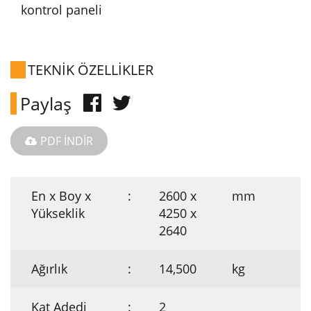
kontrol paneli
TEKNİK ÖZELLİKLER
Paylaş
PDF İNDİR
En x Boy x
:
2600 x
mm
Yükseklik
4250 x
2640
Ağırlık
:
14,500
kg
Kat Adedi
:
2