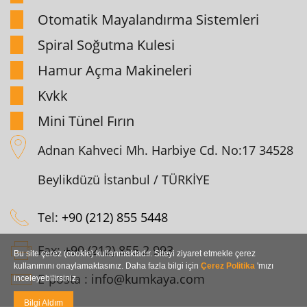
Otomatik Mayalandırma Sistemleri
Spiral Soğutma Kulesi
Hamur Açma Makineleri
Kvkk
Mini Tünel Fırın
Adnan Kahveci Mh. Harbiye Cd. No:17 34528
Beylikdüzü İstanbul / TÜRKİYE
Tel:
+90 (212) 855 5448
Fax:
+90 (212) 855 2 993
Bu site çerez (cookie) kullanmaktadır. Siteyi ziyaret etmekle çerez
kullanımını onaylamaktasınız. Daha fazla bilgi için
Çerez Politika
'mızı
E-posta :
info@kumkaya.com
inceleyebilirsiniz.
Bilgi Aldım