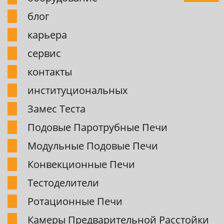
блог
карьера
сервис
контакты
институциональных
Замес Теста
Подовые Паpотpубные Печи
Модульные Подовые Печи
Конвекционные Печи
Тестоделители
Pотационные Печи
Камеpы Пpедваpительной Pасстойки