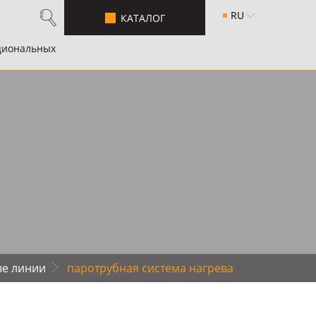
RU
КАТАЛОГ
циональных
ые линии
паpотpубная система нагpева