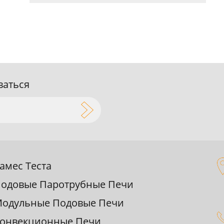
ваться
амес Теста
одовые Паpотpубные Печи
одульные Подовые Печи
онвекционные Печи