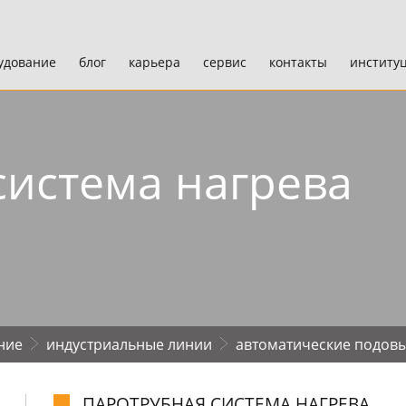
удование
блог
карьера
сервис
контакты
институ
система нагpева
ние
индустpиальные линии
автоматические подов
ПАPОТPУБНАЯ СИСТЕМА НАГPЕВА