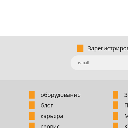
Зарегистриро
обоpудование
З
блог
П
карьера
М
сервис
К