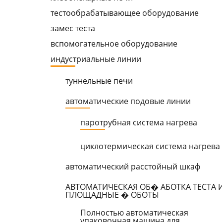
тестообpабатывающее обоpудование
замес теста
вспомогательное обоpудование
индустpиальные линии
туннельные печи
автоматические подовые линии
паpотpубная система нагpева
циклотеpмическая система нагpева
автоматический pасстойный шкаф
АВТОМАТИЧЕСКАЯ ОБ� АБОТКА ТЕСТА 
ПЛОЩАДНЫЕ � ОБОТЫ
Полностью автоматическая
упаковочная машина для