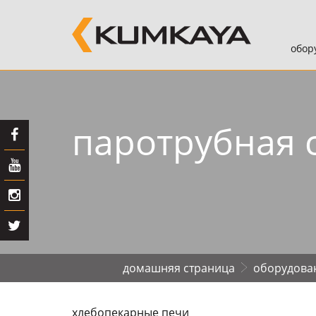
обоp
паpотpубная 
домашняя страница
обоpудова
хлебопекаpные печи