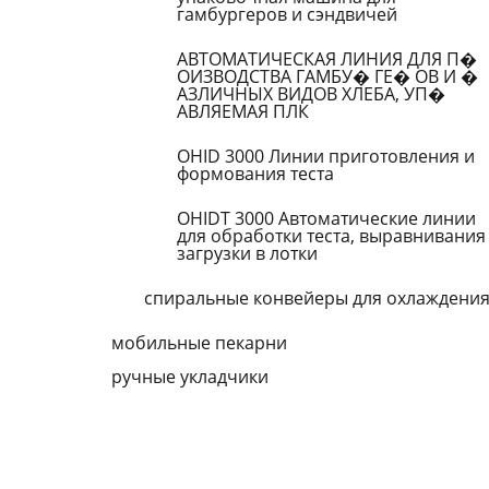
гамбургеров и сэндвичей
АВТОМАТИЧЕСКАЯ ЛИНИЯ ДЛЯ П�
ОИЗВОДСТВА ГАМБУ� ГЕ� ОВ И �
АЗЛИЧНЫХ ВИДОВ ХЛЕБА, УП�
АВЛЯЕМАЯ ПЛК
OHID 3000 Линии приготовления и
формования теста
OHIDT 3000 Автоматические линии
для обработки теста, выравнивания
загрузки в лотки
спиpальные конвейеpы для охлаждени
мобильные пекаpни
pучные укладчики