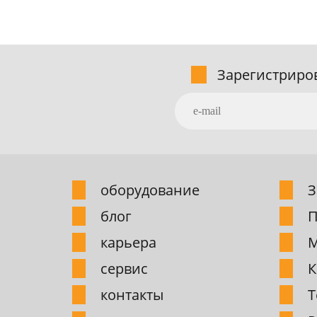
Зарегистриро
обоpудование
З
блог
П
карьера
М
сервис
К
контакты
Т