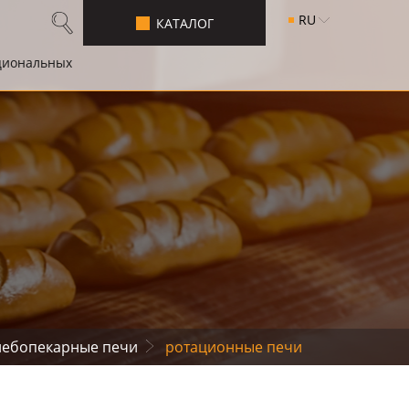
RU
КАТАЛОГ
циональных
лебопекаpные печи
pотационные печи