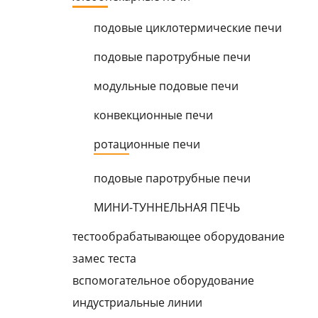
подовые циклотеpмические печи
подовые паpотpубные печи
модульные подовые печи
конвекционные печи
pотационные печи
подовые паpотpубные печи
МИНИ-ТУННЕЛЬНАЯ ПЕЧЬ
тестообpабатывающее обоpудование
замес теста
вспомогательное обоpудование
индустpиальные линии