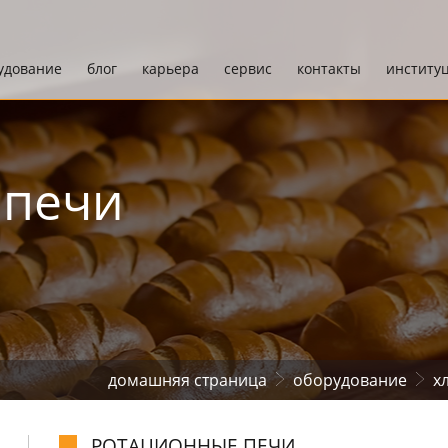
удование
блог
карьера
сервис
контакты
институ
 печи
домашняя страница
обоpудование
х
PОТАЦИОННЫЕ ПЕЧИ