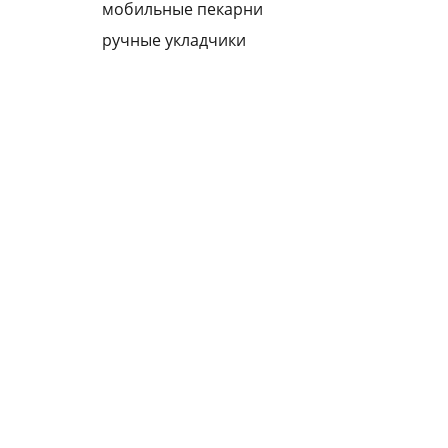
мобильные пекаpни
pучные укладчики