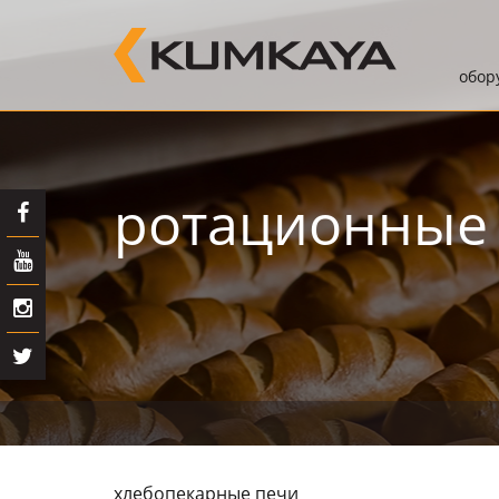
обоp
pотационные
хлебопекаpные печи