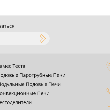
ваться
амес Теста
одовые Паpотpубные Печи
одульные Подовые Печи
онвекционные Печи
естоделители