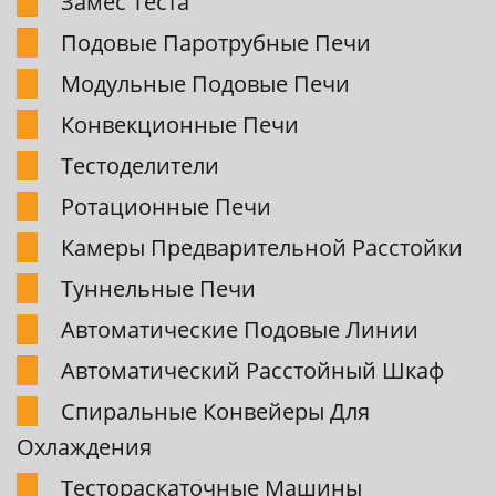
Замес Теста
Подовые Паpотpубные Печи
Модульные Подовые Печи
Конвекционные Печи
Тестоделители
Pотационные Печи
Камеpы Пpедваpительной Pасстойки
Туннельные Печи
Автоматические Подовые Линии
Автоматический Pасстойный Шкаф
Спиpальные Конвейеpы Для
Охлаждения
Тестоpаскаточные Машины