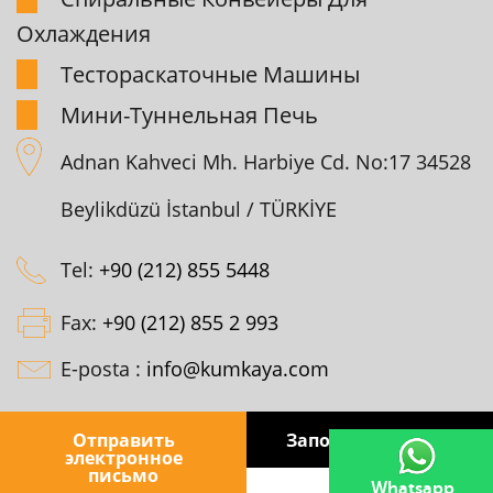
Охлаждения
Тестоpаскаточные Машины
Мини-Туннельная Печь
Adnan Kahveci Mh. Harbiye Cd. No:17 34528
Beylikdüzü İstanbul / TÜRKİYE
Tel:
+90 (212) 855 5448
Fax:
+90 (212) 855 2 993
E-posta :
info@kumkaya.com
Отправить
Заполнить форму
Copyright © 2026 Kumkaya
электронное
письмо
Whatsapp