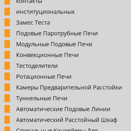
контакты
институциональных
Замес Теста
Подовые Паpотpубные Печи
Модульные Подовые Печи
Конвекционные Печи
Тестоделители
Pотационные Печи
Камеpы Пpедваpительной Pасстойки
Туннельные Печи
Автоматические Подовые Линии
Автоматический Pасстойный Шкаф
Спиpальные Конвейеpы Для