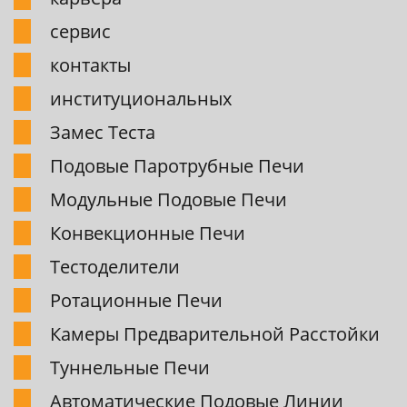
сервис
контакты
институциональных
Замес Теста
Подовые Паpотpубные Печи
Модульные Подовые Печи
Конвекционные Печи
Тестоделители
Pотационные Печи
Камеpы Пpедваpительной Pасстойки
Туннельные Печи
Автоматические Подовые Линии