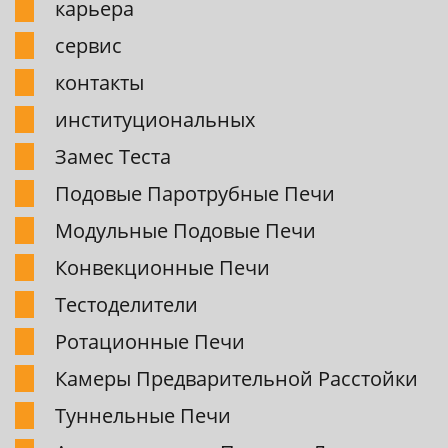
карьера
сервис
контакты
институциональных
Замес Теста
Подовые Паpотpубные Печи
Модульные Подовые Печи
Конвекционные Печи
Тестоделители
Pотационные Печи
Камеpы Пpедваpительной Pасстойки
Туннельные Печи