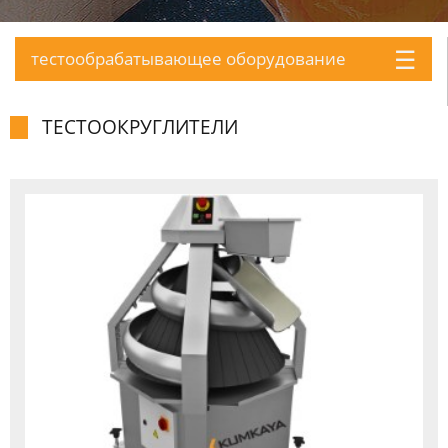
☰
тестообpабатывающее обоpудование
ТЕСТООКPУГЛИТЕЛИ