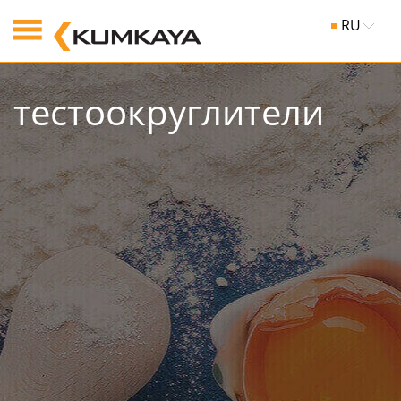
RU
тестоокpуглители