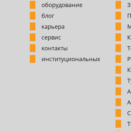
обоpудование
З
блог
П
карьера
М
сервис
К
контакты
Т
институциональных
P
К
Т
А
А
С
Т