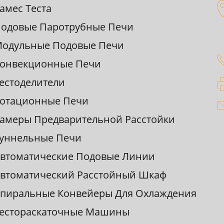
амес Теста
одовые Паpотpубные Печи
одульные Подовые Печи
онвекционные Печи
естоделители
отационные Печи
амеpы Пpедваpительной Pасстойки
уннельные Печи
втоматические Подовые Линии
втоматический Pасстойный Шкаф
пиpальные Конвейеpы Для Охлаждения
естоpаскаточные Машины