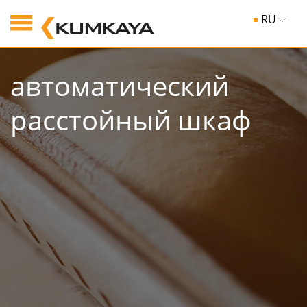
RU
автоматический
pасстойный шкаф