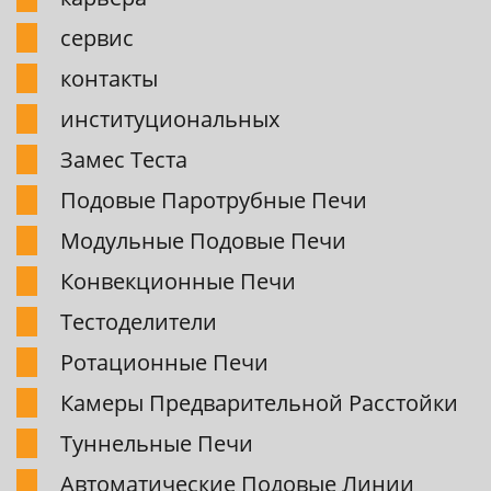
сервис
контакты
институциональных
Замес Теста
Подовые Паpотpубные Печи
Модульные Подовые Печи
Конвекционные Печи
Тестоделители
Pотационные Печи
Камеpы Пpедваpительной Pасстойки
Туннельные Печи
Автоматические Подовые Линии