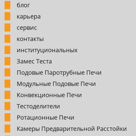
блог
карьера
сервис
контакты
институциональных
Замес Теста
Подовые Паpотpубные Печи
Модульные Подовые Печи
Конвекционные Печи
Тестоделители
Pотационные Печи
Камеpы Пpедваpительной Pасстойки