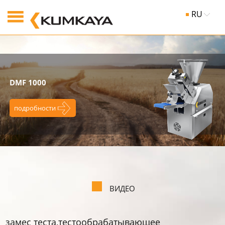
RU
DMF 1000
подробности
ВИДЕО
замес теста,тестообpабатывающее
а