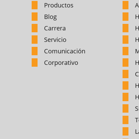
Productos
A
Blog
H
Carrera
H
Servicio
H
Comunicación
M
Corporativo
H
C
H
H
S
T
L