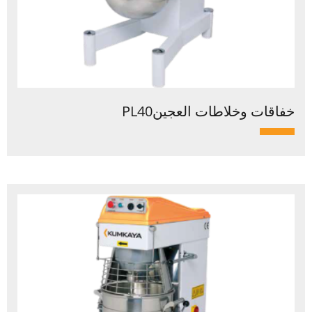
خفاقات وخلاطات العجينPL40