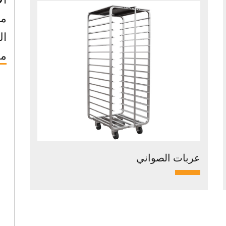
ما
ال
مع
عربات الصواني