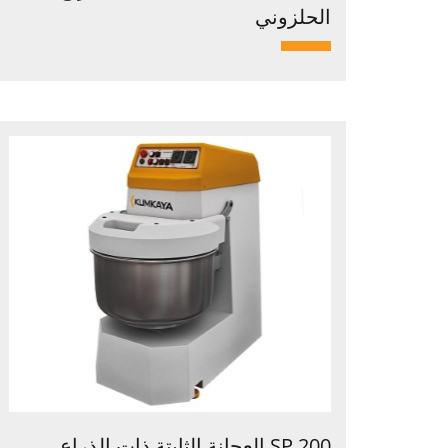
الحلزوني
SP 200 العجانة الثابتة ذات الذراع