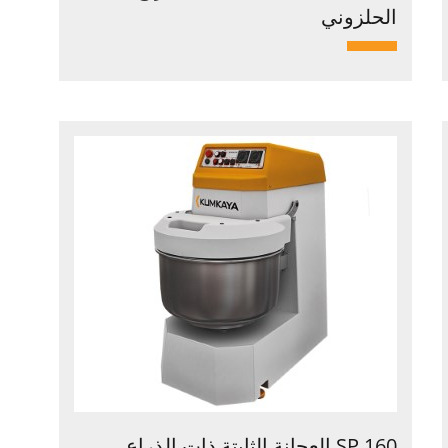
الحلزوني
SP 160 العجانة الثابتة ذات الذراع