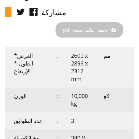
مشاركة
تحميل ملف صيغة pdf
مم
2600 x
:
العرض*
2896 x
الطول *
2312
الإرتفاع
mm
كغ
10,000
:
الوزن
kg
3
:
عدد الطوابق
380 V
:
نوع الكهرباء