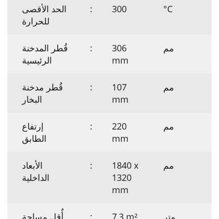
°C
300
:
الحد الأقصى
للحرارة
مم
306
:
قُطر المدخنة
mm
الرئيسية
مم
107
:
قُطر مدخنة
mm
البخار
مم
220
:
إرتفاع
mm
الطابق
مم
1840 x
:
الأبعاد
1320
الداخلية
mm
متر
7,3 m²
:
أٌقل مساحة