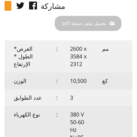
مشاركة
تحميل ملف صيغة pdf
مم
2600 x
:
العرض*
3584 x
الطول *
2312
الإرتفاع
كغ
10,500
:
الوزن
3
:
عدد الطوابق
380 V
:
نوع الكهرباء
50-60
Hz