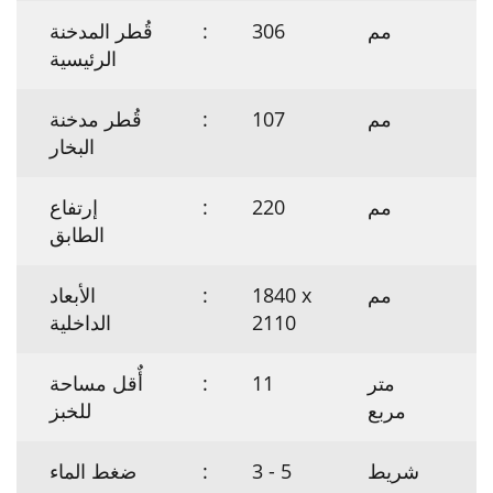
مم
306
:
قُطر المدخنة
الرئيسية
مم
107
:
قُطر مدخنة
البخار
مم
220
:
إرتفاع
الطابق
مم
1840 x
:
الأبعاد
2110
الداخلية
متر
11
:
أٌقل مساحة
مربع
للخبز
شريط
3 - 5
:
ضغط الماء