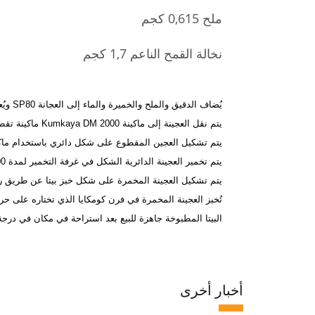
ملح 0,615 كجم
نخالة القمح الناعم 1,7 كجم
يُضاف الدقيق والملح والخميرة والماء إلى العجانة SP80 ويُعجن لمدة 4 دقائق بسرعة منخفضة و12 دقيقة بسرعة عالية حتى تصل العجينة إلى قوام متجانس.
يتم نقل العجينة إلى ماكينة Kumkaya DM 2000 ماكينة تقطيع العجين ذات الحجم الكبير وتقطيعها إلى قطع بوزن 500 جرام.
يتم تشكيل العجين المقطوع على شكل دائري باستخدام ماكينة كومكايا CM 3000 ماكينة تكوي
يتم تخمير العجينة الدائرية الشكل في غرفة التخمير لمدة 100 دقيقة.
يتم تشكيل العجينة المخمرة على شكل خبز بيتا عن طريق رش نخالة
تُخبز العجينة المخمرة في فرن كومكايا الذي تختاره على حرارة 240 درجة لمدة 20 دقيقة. (ويفضل أن يكون ذلك في نموذج قائم عل
البيتا المطبوخة جاهزة للبيع بعد استراحة في مكان في درجة
أخبار أخرى
مشار
16 ربي