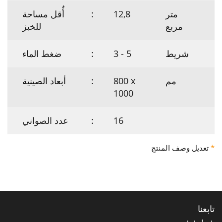
متر
12,8
:
أٌقل مساحة
مربع
للخبز
شريط
3 - 5
:
ضغط الماء
مم
800 x
:
أبعاد الصينية
1000
16
:
عدد الصواني
*
تعديل وصف المنتج
تابعنا